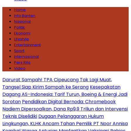
Home
Info Banten
Nasional
Politik
Ekonomi
Lifestyle
Entertainment
Sport
Internasional
Pers Rilis
Video
Darurat Sampah! TPA Cipeucang Tak Lagi Muat,
Tangsel Siap Kirim Sampah ke Serang
Kesepakatan
Dagang AS–Indonesia: Tarif Turun, Boeing & Energi Jadi
Sorotan
Pendidikan Digital Bernoda: Chromebook
Nadiem Dipersoalkan, Dana Rp9,9 Triliun dan Intervensi
Teknis Diselidiki
Dugaan Pelanggaran Hukum
Lingkungan, KLHK Ancam Tahan Pemilik PT Noor Annisa
Kemikal
Warga Antusias Manfaatkan Vaksinasi Rabies