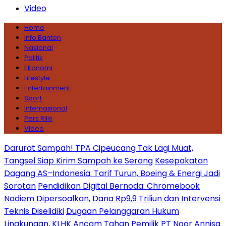
Video
Home
Info Banten
Nasional
Politik
Ekonomi
Lifestyle
Entertainment
Sport
Internasional
Pers Rilis
Video
Darurat Sampah! TPA Cipeucang Tak Lagi Muat,
Tangsel Siap Kirim Sampah ke Serang
Kesepakatan
Dagang AS–Indonesia: Tarif Turun, Boeing & Energi Jadi
Sorotan
Pendidikan Digital Bernoda: Chromebook
Nadiem Dipersoalkan, Dana Rp9,9 Triliun dan Intervensi
Teknis Diselidiki
Dugaan Pelanggaran Hukum
Lingkungan, KLHK Ancam Tahan Pemilik PT Noor Annisa