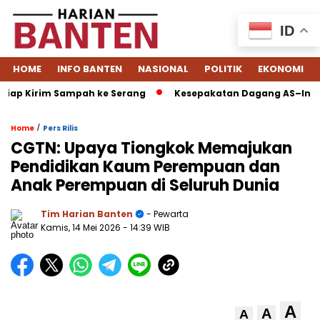
ID
HOME
INFO BANTEN
NASIONAL
POLITIK
EKONOMI
p Kirim Sampah ke Serang
Kesepakatan Dagang AS–Indonesia
/
Home
Pers Rilis
CGTN: Upaya Tiongkok Memajukan
Pendidikan Kaum Perempuan dan
Anak Perempuan di Seluruh Dunia
Tim Harian Banten
- Pewarta
Kamis, 14 Mei 2026
- 14:39 WIB
A
A
A