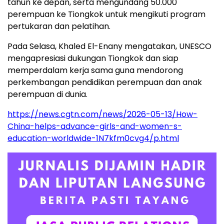
tahun ke depan, serta mengundang 50.000
perempuan ke Tiongkok untuk mengikuti program
pertukaran dan pelatihan.
Pada Selasa, Khaled El-Enany mengatakan, UNESCO
mengapresiasi dukungan Tiongkok dan siap
memperdalam kerja sama guna mendorong
perkembangan pendidikan perempuan dan anak
perempuan di dunia.
https://news.cgtn.com/news/2026-05-13/How-
China-helps-advance-girls-and-women-s-
education-worldwide-1N7kfm0cvg4/p.html