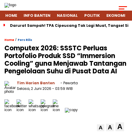
HOME
INFO BANTEN
NASIONAL
POLITIK
EKONOMI
Darurat Sampah! TPA Cipeucang Tak Lagi Muat, Tangsel Si
/
Home
Pers Rilis
Computex 2026: SSSTC Perluas
Portofolio Produk SSD “Immersion
Cooling” guna Menjawab Tantangan
Pengelolaan Suhu di Pusat Data AI
Tim Harian Banten
- Pewarta
Selasa, 2 Juni 2026
- 03:59 WIB
A
A
A