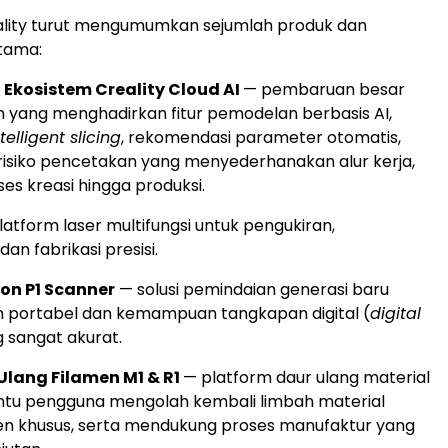
reality turut mengumumkan sejumlah produk dan
tama:
Ekosistem Creality Cloud AI
— pembaruan besar
 yang menghadirkan fitur pemodelan berbasis AI,
ntelligent slicing
, rekomendasi parameter otomatis,
 risiko pencetakan yang menyederhanakan alur kerja,
ses kreasi hingga produksi.
latform laser multifungsi untuk pengukiran,
n fabrikasi presisi.
on P1 Scanner
— solusi pemindaian generasi baru
n portabel dan kemampuan tangkapan digital (
digital
g sangat akurat.
Ulang Filamen M1 & R1
— platform daur ulang material
u pengguna mengolah kembali limbah material
en khusus, serta mendukung proses manufaktur yang