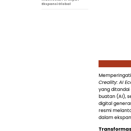
Ekspansi Global
Memperingati 
Creality: AI E
yang ditandai
buatan (AI), 
digital genera
resmi melant
dalam ekspans
Transformasi