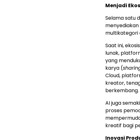
Menjadi Ekos
Selama satu d
menyediakan s
multikategori 
Saat ini, eko
lunak, platfo
yang mendukun
karya (
sharin
Cloud, platfor
kreator, tena
berkembang.
AI juga semak
proses pemode
mempermudah 
kreatif bagi
Inovasi Pro