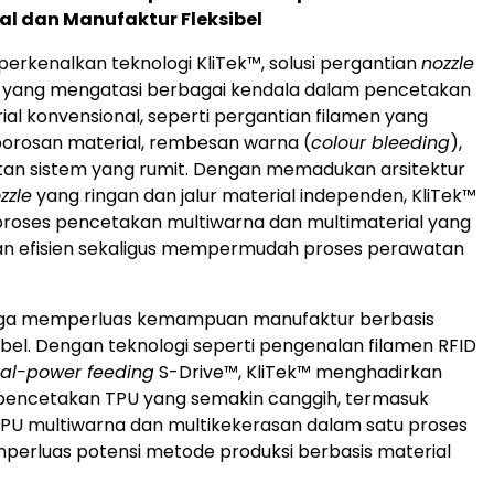
al dan Manufaktur Fleksibel
erkenalkan teknologi KliTek™, solusi pergantian
nozzle
u yang mengatasi berbagai kendala dalam pencetakan
ial konvensional, seperti pergantian filamen yang
orosan material, rembesan warna (
colour bleeding
),
tan sistem yang rumit. Dengan memadukan arsitektur
zzle
yang ringan dan jalur material independen, KliTek™
roses pencetakan multiwarna dan multimaterial yang
dan efisien sekaligus mempermudah proses perawatan
 juga memperluas kemampuan manufaktur berbasis
sibel. Dengan teknologi seperti pengenalan filamen RFID
al-power feeding
S-Drive™, KliTek™ menghadirkan
ncetakan TPU yang semakin canggih, termasuk
PU multiwarna dan multikekerasan dalam satu proses
erluas potensi metode produksi berbasis material