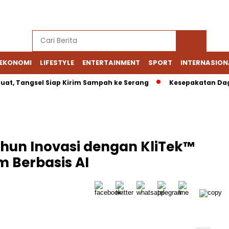
EKONOMI
LIFESTYLE
ENTERTAINMENT
SPORT
INTERNASION
uat, Tangsel Siap Kirim Sampah ke Serang
Kesepakatan Daga
ahun Inovasi dengan KliTek™
m Berbasis AI