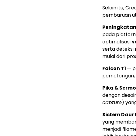
Selain itu, C
pembaruan u
Peningkatan 
pada platform
optimalisasi
i
serta deteksi
mulai dari pro
Falcon T1
— p
pemotongan, da
Pika & Sermo
dengan desai
capture
) yan
Sistem Daur 
yang membant
menjadi filam