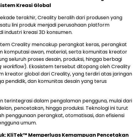
istem Kreasi Global
ekade terakhir, Creality beralih dari produsen yang
atu lini produk menjadi perusahaan platform
di industri kreasi 3D konsumen.
sistem Creality mencakup perangkat keras, perangkat
rm komputasi awan, material, serta komunitas kreator
g seluruh proses desain, produksi, hingga berbagi
g workflow
). Ekosistem tersebut ditopang oleh Creality
m kreator global dari Creality, yang terdiri atas jaringan
ga pendidik, dan komunitas desain yang terus
in terintegrasi dalam pengalaman pengguna, mulai dari
lan, pencetakan, hingga produksi. Teknologi ini turut
penggunaan perangkat, otomatisasi, dan efisiensi
 pengguna umum.
duk: KliTek™ Memperluas Kemampuan Pencetakan