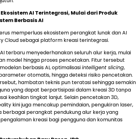
jutan.
osistem AI Terintegrasi, Mulai dari Produk
stem Berbasis AI
 terus memperluas ekosistem perangkat lunak dan AI
ty Cloud sebagai platform kreasi terintegrasi.
r AI terbaru menyederhanakan seluruh alur kerja, mulai
n model hingga proses pencetakan. Fitur tersebut
delan berbasis AI, optimalisasi
intelligent slicing
,
arameter otomatis, hingga deteksi risiko pencetakan.
tersebut, hambatan teknis pun teratasi sehingga semakin
na yang dapat berpartisipasi dalam kreasi 3D tanpa
ai keahlian tingkat lanjut. Selain pencetakan 3D,
ality kini juga mencakup pemindaian, pengukiran laser,
ta berbagai perangkat pendukung alur kerja yang
engalaman kreasi bagi pengguna dan komunitas