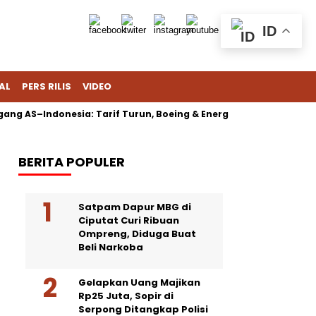
ID
AL
PERS RILIS
VIDEO
ng AS–Indonesia: Tarif Turun, Boeing & Energi Jadi Sorotan
BERITA POPULER
Satpam Dapur MBG di
Ciputat Curi Ribuan
Ompreng, Diduga Buat
Beli Narkoba
Gelapkan Uang Majikan
Rp25 Juta, Sopir di
Serpong Ditangkap Polisi