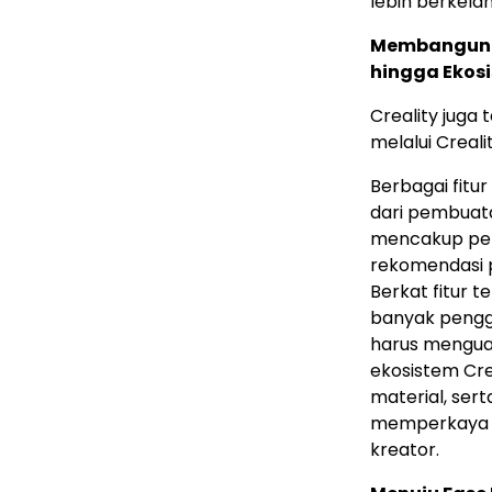
lebih berkelan
Membangun Ek
hingga Ekosi
Creality juga
melalui Creali
Berbagai fitu
dari pembuata
mencakup pemo
rekomendasi p
Berkat fitur 
banyak penggu
harus menguas
ekosistem Cre
material, ser
memperkaya p
kreator.