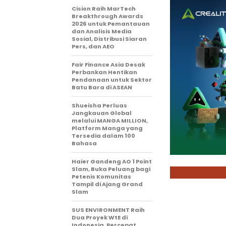
Cision Raih MarTech
Breakthrough Awards
2026 untuk Pemantauan
dan Analisis Media
Sosial, Distribusi Siaran
Pers, dan AEO
Fair Finance Asia Desak
Perbankan Hentikan
Pendanaan untuk Sektor
Batu Bara di ASEAN
Shueisha Perluas
Jangkauan Global
melalui MANGA MILLION,
Platform Manga yang
Tersedia dalam 100
Bahasa
Haier Gandeng AO 1 Point
Slam, Buka Peluang bagi
Petenis Komunitas
Tampil di Ajang Grand
Slam
SUS ENVIRONMENT Raih
Dua Proyek WtE di
Indonesia, Percepat