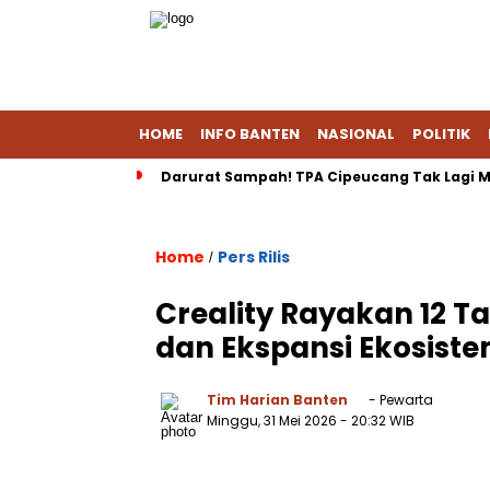
HOME
INFO BANTEN
NASIONAL
POLITIK
Darurat Sampah! TPA Cipeucang Tak Lagi M
Home
Pers Rilis
/
Creality Rayakan 12 T
dan Ekspansi Ekosiste
Tim Harian Banten
- Pewarta
Minggu, 31 Mei 2026
- 20:32 WIB