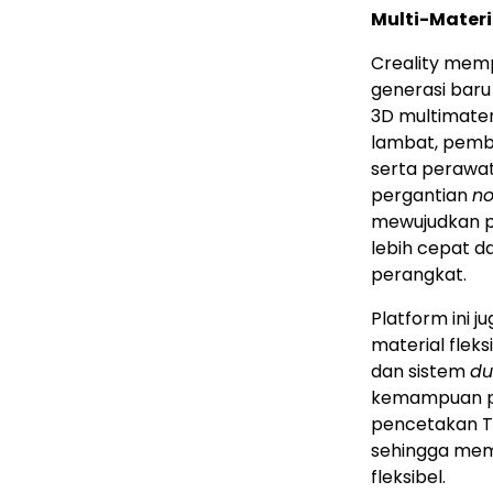
Multi-Materi
Creality memp
generasi bar
3D multimater
lambat, pemb
serta perawa
pergantian
no
mewujudkan p
lebih cepat 
perangkat.
Platform ini
material flek
dan sistem
du
kemampuan pe
pencetakan T
sehingga memp
fleksibel.