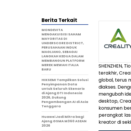
Berita Terkait
MONDEVITA
MENGAKUISISI SAHAM
MAYORITAS DI
UNDERSCORE DISTRICT,
PERUSAHAAN INDUK
MAGLIANO, SEBAGAI
LANGKAH KEDUA DALAM
MEMBANGUN PLATFORM
MEREK MEWAH ITALIA
SHENZHEN, Tio
BARU
terakhir, Crea
global, teru
HIKSEMI Tampilkan Solusi
Penyimpanan Data
diakses. Denga
untuk Seluruh Skenario
di Ajang DTI Indonesia
mengubah ide 
2026, Dukung
desktop, Crea
Pengembangan AI di Asia
Tenggara
konsumen bers
perangkat las
Huawei Jadi Mitra bagi
Ajang GSMA M360 ASEAN
kreator di sek
2026