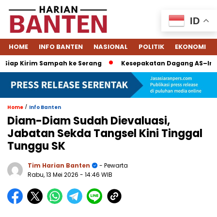
ID
HOME
INFO BANTEN
NASIONAL
POLITIK
EKONOMI
iap Kirim Sampah ke Serang
Kesepakatan Dagang AS–Indonesi
/
Home
Info Banten
Diam-Diam Sudah Dievaluasi,
Jabatan Sekda Tangsel Kini Tinggal
Tunggu SK
Tim Harian Banten
- Pewarta
Rabu, 13 Mei 2026
- 14:46 WIB