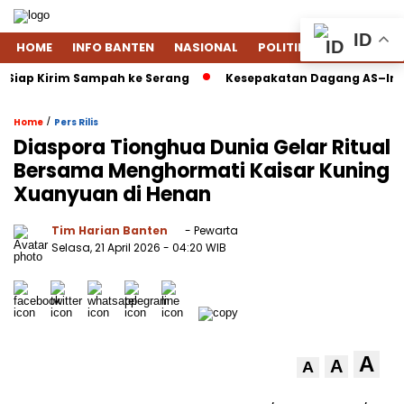
ID
HOME
INFO BANTEN
NASIONAL
POLITIK
EKONOMI
iap Kirim Sampah ke Serang
Kesepakatan Dagang AS–Indonesi
/
Home
Pers Rilis
Diaspora Tionghua Dunia Gelar Ritual
Bersama Menghormati Kaisar Kuning
Xuanyuan di Henan
Tim Harian Banten
- Pewarta
Selasa, 21 April 2026
- 04:20 WIB
A
A
A