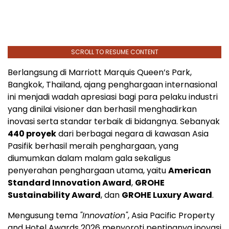
SCROLL TO RESUME CONTENT
Berlangsung di Marriott Marquis Queen’s Park,
Bangkok, Thailand, ajang penghargaan internasional
ini menjadi wadah apresiasi bagi para pelaku industri
yang dinilai visioner dan berhasil menghadirkan
inovasi serta standar terbaik di bidangnya. Sebanyak
440 proyek
dari berbagai negara di kawasan Asia
Pasifik berhasil meraih penghargaan, yang
diumumkan dalam malam gala sekaligus
penyerahan penghargaan utama, yaitu
American
Standard Innovation Award
,
GROHE
Sustainability Award
, dan
GROHE Luxury Award
.
Mengusung tema
"Innovation"
, Asia Pacific Property
and Hotel Awards 2026 menyoroti pentingnya inovasi