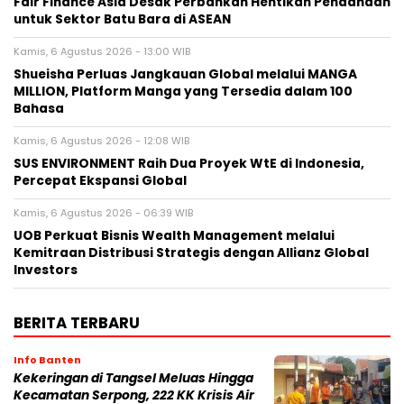
Fair Finance Asia Desak Perbankan Hentikan Pendanaan
untuk Sektor Batu Bara di ASEAN
Kamis, 6 Agustus 2026 - 13:00 WIB
Shueisha Perluas Jangkauan Global melalui MANGA
MILLION, Platform Manga yang Tersedia dalam 100
Bahasa
Kamis, 6 Agustus 2026 - 12:08 WIB
SUS ENVIRONMENT Raih Dua Proyek WtE di Indonesia,
Percepat Ekspansi Global
Kamis, 6 Agustus 2026 - 06:39 WIB
UOB Perkuat Bisnis Wealth Management melalui
Kemitraan Distribusi Strategis dengan Allianz Global
Investors
BERITA TERBARU
Info Banten
Kekeringan di Tangsel Meluas Hingga
Kecamatan Serpong, 222 KK Krisis Air