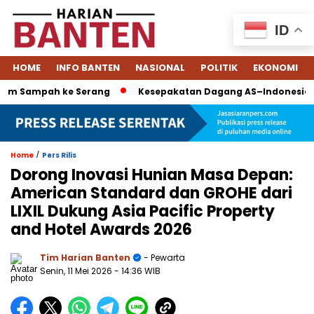
ID
HOME
INFO BANTEN
NASIONAL
POLITIK
EKONOMI
pah ke Serang
Kesepakatan Dagang AS–Indonesia: Tarif Turu
/
Home
Pers Rilis
Dorong Inovasi Hunian Masa Depan:
American Standard dan GROHE dari
LIXIL Dukung Asia Pacific Property
and Hotel Awards 2026
Tim Harian Banten
- Pewarta
Senin, 11 Mei 2026
- 14:36 WIB