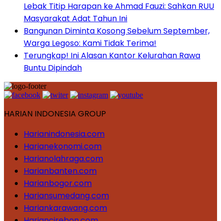
Lebak Titip Harapan ke Ahmad Fauzi: Sahkan RUU
Masyarakat Adat Tahun Ini
Bangunan Diminta Kosong Sebelum September,
Warga Legoso: Kami Tidak Terima!
Terungkap! Ini Alasan Kantor Kelurahan Rawa
Buntu Dipindah
HARIAN INDONESIA GROUP
Harianindonesia.com
Harianekonomi.com
Harianolahraga.com
Harianbanten.com
Harianbogor.com
Hariansumedang.com
Hariankarawang.com
Hariancirebon.com