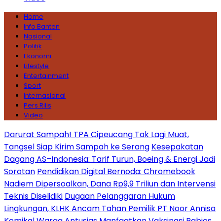
Home
Info Banten
Nasional
Politik
Ekonomi
Lifestyle
Entertainment
Sport
Internasional
Pers Rilis
Video
Darurat Sampah! TPA Cipeucang Tak Lagi Muat,
Tangsel Siap Kirim Sampah ke Serang
Kesepakatan
Dagang AS–Indonesia: Tarif Turun, Boeing & Energi Jadi
Sorotan
Pendidikan Digital Bernoda: Chromebook
Nadiem Dipersoalkan, Dana Rp9,9 Triliun dan Intervensi
Teknis Diselidiki
Dugaan Pelanggaran Hukum
Lingkungan, KLHK Ancam Tahan Pemilik PT Noor Annisa
Kemikal
Warga Antusias Manfaatkan Vaksinasi Rabies