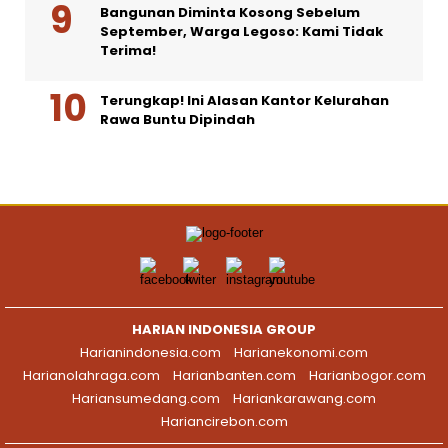
Bangunan Diminta Kosong Sebelum
September, Warga Legoso: Kami Tidak
Terima!
Terungkap! Ini Alasan Kantor Kelurahan
Rawa Buntu Dipindah
HARIAN INDONESIA GROUP
Harianindonesia.com
Harianekonomi.com
Harianolahraga.com
Harianbanten.com
Harianbogor.com
Hariansumedang.com
Hariankarawang.com
Hariancirebon.com