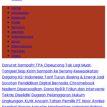
Home
Info Banten
Nasional
Politik
Ekonomi
Lifestyle
Entertainment
Sport
Internasional
Pers Rilis
Video
Darurat Sampah! TPA Cipeucang Tak Lagi Muat,
Tangsel Siap Kirim Sampah ke Serang
Kesepakatan
Dagang AS–Indonesia: Tarif Turun, Boeing & Energi Jadi
Sorotan
Pendidikan Digital Bernoda: Chromebook
Nadiem Dipersoalkan, Dana Rp9,9 Triliun dan Intervensi
Teknis Diselidiki
Dugaan Pelanggaran Hukum
Lingkungan, KLHK Ancam Tahan Pemilik PT Noor Annisa
Kemikal
Warga Antusias Manfaatkan Vaksinasi Rabies