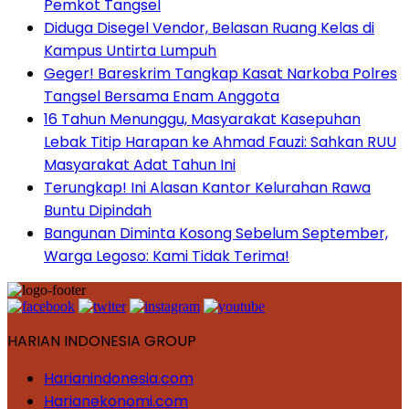
Pemkot Tangsel
Diduga Disegel Vendor, Belasan Ruang Kelas di
Kampus Untirta Lumpuh
Geger! Bareskrim Tangkap Kasat Narkoba Polres
Tangsel Bersama Enam Anggota
16 Tahun Menunggu, Masyarakat Kasepuhan
Lebak Titip Harapan ke Ahmad Fauzi: Sahkan RUU
Masyarakat Adat Tahun Ini
Terungkap! Ini Alasan Kantor Kelurahan Rawa
Buntu Dipindah
Bangunan Diminta Kosong Sebelum September,
Warga Legoso: Kami Tidak Terima!
HARIAN INDONESIA GROUP
Harianindonesia.com
Harianekonomi.com