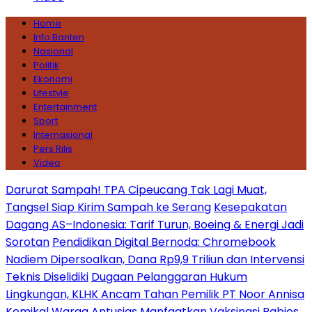
Home
Info Banten
Nasional
Politik
Ekonomi
Lifestyle
Entertainment
Sport
Internasional
Pers Rilis
Video
Darurat Sampah! TPA Cipeucang Tak Lagi Muat,
Tangsel Siap Kirim Sampah ke Serang
Kesepakatan
Dagang AS–Indonesia: Tarif Turun, Boeing & Energi Jadi
Sorotan
Pendidikan Digital Bernoda: Chromebook
Nadiem Dipersoalkan, Dana Rp9,9 Triliun dan Intervensi
Teknis Diselidiki
Dugaan Pelanggaran Hukum
Lingkungan, KLHK Ancam Tahan Pemilik PT Noor Annisa
Kemikal
Warga Antusias Manfaatkan Vaksinasi Rabies