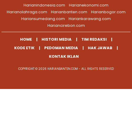
Harianindonesia.com
Harianekonomi.com
Harianolahraga.com
Harianbanten.com
Harianbogor.com
Hariansumedang.com
Hariankarawang.com
Hariancirebon.com
HOME
HISTORI MEDIA
TIM REDAKSI
KODE ETIK
PEDOMAN MEDIA
HAK JAWAB
KONTAK IKLAN
COPYRIGHT © 2026 HARIANBANTEN.COM - ALL RIGHTS RESERVED