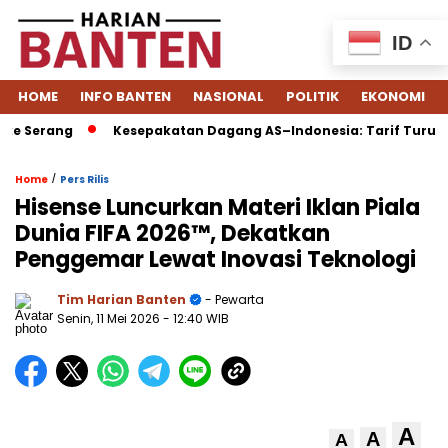
ID
HOME
INFO BANTEN
NASIONAL
POLITIK
EKONOMI
 Serang
Kesepakatan Dagang AS–Indonesia: Tarif Turun, Boe
/
Home
Pers Rilis
Hisense Luncurkan Materi Iklan Piala
Dunia FIFA 2026™, Dekatkan
Penggemar Lewat Inovasi Teknologi
Tim Harian Banten
- Pewarta
Senin, 11 Mei 2026
- 12:40 WIB
A
A
A