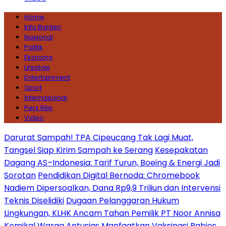
Home
Info Banten
Nasional
Politik
Ekonomi
Lifestyle
Entertainment
Sport
Internasional
Pers Rilis
Video
Darurat Sampah! TPA Cipeucang Tak Lagi Muat,
Tangsel Siap Kirim Sampah ke Serang
Kesepakatan
Dagang AS–Indonesia: Tarif Turun, Boeing & Energi Jadi
Sorotan
Pendidikan Digital Bernoda: Chromebook
Nadiem Dipersoalkan, Dana Rp9,9 Triliun dan Intervensi
Teknis Diselidiki
Dugaan Pelanggaran Hukum
Lingkungan, KLHK Ancam Tahan Pemilik PT Noor Annisa
Kemikal
Warga Antusias Manfaatkan Vaksinasi Rabies