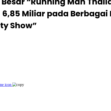
 Besar “Running Man Thail
,85 Miliar pada Berbagai 
ety Show”