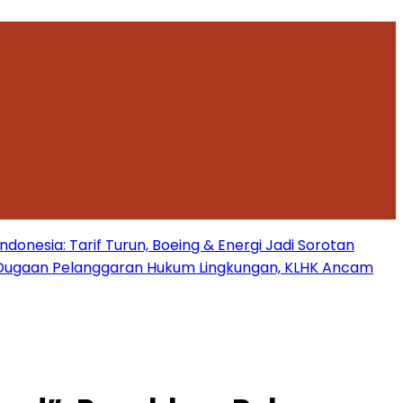
onesia: Tarif Turun, Boeing & Energi Jadi Sorotan
Dugaan Pelanggaran Hukum Lingkungan, KLHK Ancam