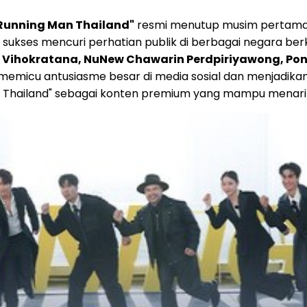
Running Man Thailand"
resmi menutup musim pertamany
 sukses mencuri perhatian publik di berbagai negara berk
an Vihokratana, NuNew Chawarin Perdpiriyawong, Po
memicu antusiasme besar di media sosial dan menjadikan
 Man Thailand" sebagai konten premium yang mampu menar