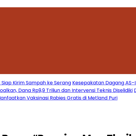
 Siap Kirim Sampah ke Serang
Kesepakatan Dagang AS–Ind
kan, Dana Rp9,9 Triliun dan Intervensi Teknis Diselidiki
nfaatkan Vaksinasi Rabies Gratis di Metland Puri