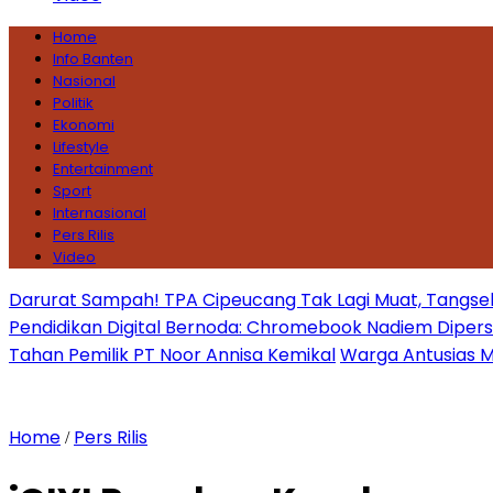
Home
Info Banten
Nasional
Politik
Ekonomi
Lifestyle
Entertainment
Sport
Internasional
Pers Rilis
Video
Darurat Sampah! TPA Cipeucang Tak Lagi Muat, Tangsel
Pendidikan Digital Bernoda: Chromebook Nadiem Dipersoal
Tahan Pemilik PT Noor Annisa Kemikal
Warga Antusias Ma
Home
Pers Rilis
/