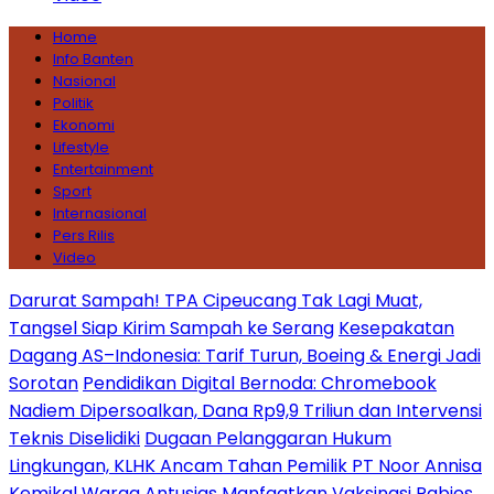
Home
Info Banten
Nasional
Politik
Ekonomi
Lifestyle
Entertainment
Sport
Internasional
Pers Rilis
Video
Darurat Sampah! TPA Cipeucang Tak Lagi Muat,
Tangsel Siap Kirim Sampah ke Serang
Kesepakatan
Dagang AS–Indonesia: Tarif Turun, Boeing & Energi Jadi
Sorotan
Pendidikan Digital Bernoda: Chromebook
Nadiem Dipersoalkan, Dana Rp9,9 Triliun dan Intervensi
Teknis Diselidiki
Dugaan Pelanggaran Hukum
Lingkungan, KLHK Ancam Tahan Pemilik PT Noor Annisa
Kemikal
Warga Antusias Manfaatkan Vaksinasi Rabies