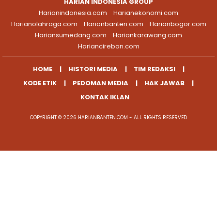
HARIAN INDONESIA GROUP
Harianindonesia.com
Harianekonomi.com
Harianolahraga.com
Harianbanten.com
Harianbogor.com
Hariansumedang.com
Hariankarawang.com
Hariancirebon.com
HOME
HISTORI MEDIA
TIM REDAKSI
KODE ETIK
PEDOMAN MEDIA
HAK JAWAB
KONTAK IKLAN
COPYRIGHT © 2026 HARIANBANTEN.COM - ALL RIGHTS RESERVED