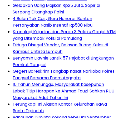
Gelapkan Uang Majikan Rp25 Juta, Sopir di
Serpong Ditangkap Polisi
4 Bulan Tak Cair, Guru Honorer Banten
Pertanyakan Nasib Insentif Rp500 Ribu
Kronologi Kejadian dan Peran 3 Pelaku Ganjal ATM
yang Ditembak Polisi di Pamulang
Diduga Disegel Vendor, Belasan Ruang Kelas di
Kampus Untirta Lumpuh
Benyamin Davnie Lantik 57 Pejabat di Lingkungan
Pemkot Tangsel
Geger! Bareskrim Tangkap Kasat Narkoba Polres
Tangsel Bersama Enam Anggota
16 Tahun Menunggu, Masyarakat Kasepuhan
Lebak Titip Harapan ke Ahmad Fauzi: Sahkan RUU
Masyarakat Adat Tahun Ini
Terungkap! Ini Alasan Kantor Kelurahan Rawa
Buntu Dipindah
Bangunan Diminta Kosong Sebelum September,