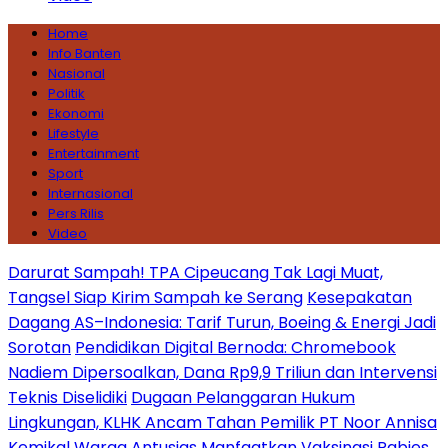
Home
Info Banten
Nasional
Politik
Ekonomi
Lifestyle
Entertainment
Sport
Internasional
Pers Rilis
Video
Darurat Sampah! TPA Cipeucang Tak Lagi Muat,
Tangsel Siap Kirim Sampah ke Serang
Kesepakatan
Dagang AS–Indonesia: Tarif Turun, Boeing & Energi Jadi
Sorotan
Pendidikan Digital Bernoda: Chromebook
Nadiem Dipersoalkan, Dana Rp9,9 Triliun dan Intervensi
Teknis Diselidiki
Dugaan Pelanggaran Hukum
Lingkungan, KLHK Ancam Tahan Pemilik PT Noor Annisa
Kemikal
Warga Antusias Manfaatkan Vaksinasi Rabies