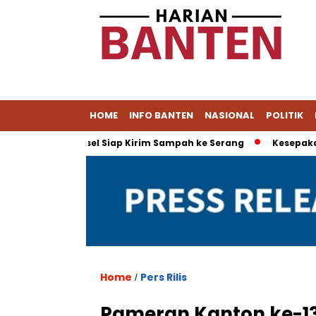
HOME
INFO BANTEN
NASIONAL
POLITIK
Muat, Tangsel Siap Kirim Sampah ke Serang
Kesepakatan Dag
Home
Pers Rilis
/
Pameran Kanton ke-1