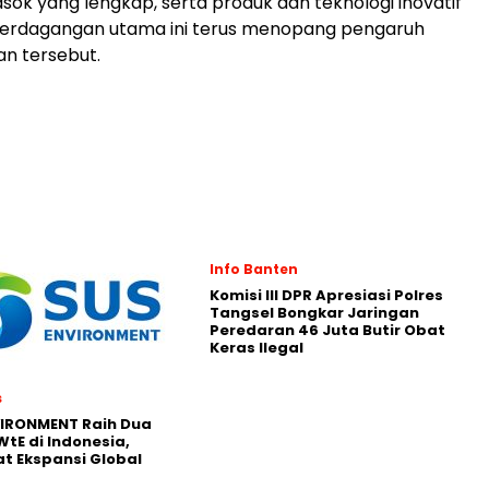
asok yang lengkap, serta produk dan teknologi inovatif
 perdagangan utama ini terus menopang pengaruh
n tersebut.
Info Banten
Komisi III DPR Apresiasi Polres
Tangsel Bongkar Jaringan
Peredaran 46 Juta Butir Obat
Keras Ilegal
s
VIRONMENT Raih Dua
WtE di Indonesia,
t Ekspansi Global