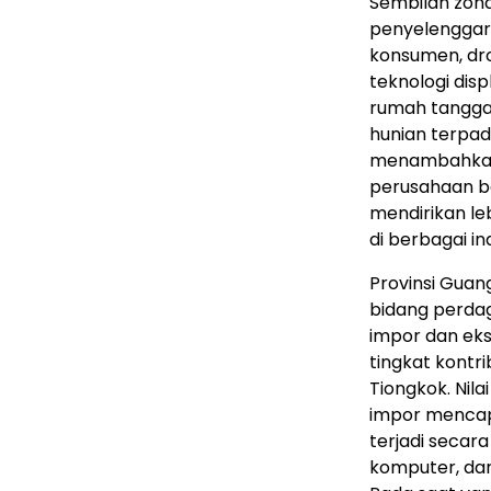
Sembilan zon
penyelenggara
konsumen, dro
teknologi dis
rumah tangga
hunian terpadu
menambahkan z
perusahaan be
mendirikan le
di berbagai ind
Provinsi Guan
bidang perdag
impor dan eks
tingkat kont
Tiongkok. Nila
impor mencapa
terjadi secara
komputer, dan