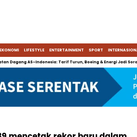
EKONOMI
LIFESTYLE
ENTERTAINMENT
SPORT
INTERNASION
ang AS–Indonesia: Tarif Turun, Boeing & Energi Jadi Sorotan
39 mencetak rekor baru dalam