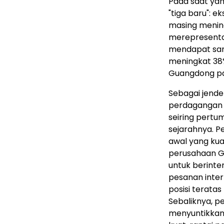
Pada saat yan
"tiga baru": e
masing mening
merepresentas
mendapat samb
meningkat 38%
Guangdong pad
Sebagai jend
perdagangan 
seiring pertu
sejarahnya. P
awal yang ku
perusahaan 
untuk berinte
pesanan inte
posisi terata
Sebaliknya, 
menyuntikkan 