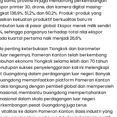
g sama, provinsi ini juga mendorong perkembangan
kspor printer 3D, drone, dan kamera digital masing-
kat 136,9%, 51,2%, dan 60,2%. Produk-produk yang
ikan kekuatan produktif berkualitas baru ini
utan luas di pasar global. Ekspor merek milik sendiri
, sehingga pangsanya terhadap total nilai ekspor
a kuartal pertama naik menjadi 26,6%.
ela penting keterbukaan Tiongkok dan barometer
luar negerinya, Pameran Kanton telah berkembang
mbuhan ekonomi Tiongkok selama lebih dari 70 tahun
enutupan sukses penyelenggaraan kali ini melengkapi
at Guangdong dalam perdagangan luar negeri. Banyak
Guangdong memanfaatkan platform Pameran Kanton
raksi langsung dengan pembeli global dan memperoleh
rnasional, membantu Guangdong mempertahankan
s nasional dalam skala perdagangan luar negeri.
perkembangan pesat Guangdong juga terus
vitalitas ke dalam Pameran Kanton. Basis industri yang