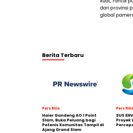
kuat, rantai p
dari provinsi
global pamera
Berita Terbaru
Pers Rilis
Pers Rili
Haier Gandeng AO 1 Point
SUS EN
Slam, Buka Peluang bagi
Proyek 
Petenis Komunitas Tampil di
Percepa
Ajang Grand Slam