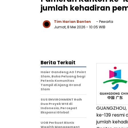
jumlah kehadiran pemb
Tim Harian Banten
- Pewarta
Jumat, 8 Mei 2026
- 10:05 WIB
Berita Terkait
Haier Gandeng AO 1 Point
Slam, Buka Peluang bagi
Petenis Komunitas
Tampil di Ajang Grand
Slam
SUS ENVIRONMENT Raih
Dua Proyek WtE di
GUANGZHOU, 
Indonesia, Percepat
Ekspansi Global
ke-139 resmi 
jumlah kehadi
UOB Perkuat Bisnis
Wealth Management