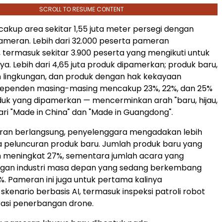
SCROLL TO RESUME CONTENT
cakup area sekitar 1,55 juta meter persegi dengan
ameran. Lebih dari 32.000 peserta pameran
i, termasuk sekitar 3.900 peserta yang mengikuti untuk
ya. Lebih dari 4,65 juta produk dipamerkan; produk baru,
 lingkungan, dan produk dengan hak kekayaan
independen masing-masing mencakup 23%, 22%, dan 25%
oduk yang dipamerkan — mencerminkan arah "baru, hijau,
ari "Made in China" dan "Made in Guangdong".
an berlangsung, penyelenggara mengadakan lebih
a peluncuran produk baru. Jumlah produk baru yang
n meningkat 27%, sementara jumlah acara yang
ngan industri masa depan yang sedang berkembang
. Pameran ini juga untuk pertama kalinya
kenario berbasis AI, termasuk inspeksi patroli robot
asi penerbangan drone.