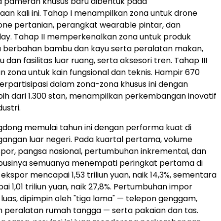
a pameran khusus baru dibentuk pada
an kali ini. Tahap I menampilkan zona untuk drone
ne pertanian, perangkat wearable pintar, dan
play. Tahap II memperkenalkan zona untuk produk
 berbahan bambu dan kayu serta peralatan makan,
 dan fasilitas luar ruang, serta aksesori tren. Tahap III
ona untuk kain fungsional dan teknis. Hampir 670
rpartisipasi dalam zona-zona khusus ini dengan
bih dari 1.300 stan, menampilkan perkembangan inovatif
ustri.
gdong memulai tahun ini dengan performa kuat di
angan luar negeri. Pada kuartal pertama, volume
por, pangsa nasional, pertumbuhan inkremental, dan
ribusinya semuanya menempati peringkat pertama di
i ekspor mencapai 1,53 triliun yuan, naik 14,3%, sementara
i 1,01 triliun yuan, naik 27,8%. Pertumbuhan impor
 luas, dipimpin oleh "tiga lama" — telepon genggam,
 peralatan rumah tangga — serta pakaian dan tas.