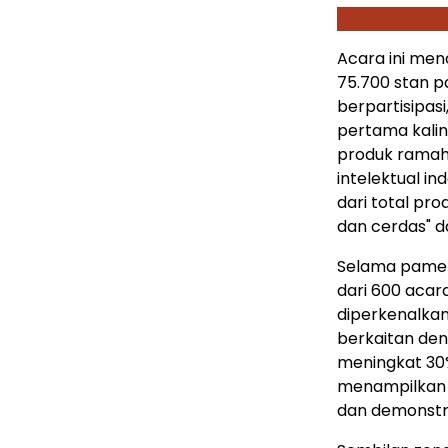
Acara ini men
75.700 stan p
berpartisipas
pertama kalin
produk ramah
intelektual 
dari total pr
dan cerdas" d
Selama pamer
dari 600 acar
diperkenalka
berkaitan de
meningkat 30%
menampilkan s
dan demonstr