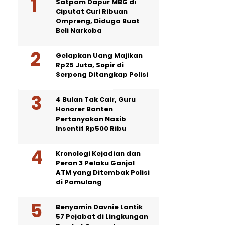
Satpam Dapur MBG di
Ciputat Curi Ribuan
Ompreng, Diduga Buat
Beli Narkoba
Gelapkan Uang Majikan
Rp25 Juta, Sopir di
Serpong Ditangkap Polisi
4 Bulan Tak Cair, Guru
Honorer Banten
Pertanyakan Nasib
Insentif Rp500 Ribu
Kronologi Kejadian dan
Peran 3 Pelaku Ganjal
ATM yang Ditembak Polisi
di Pamulang
Benyamin Davnie Lantik
57 Pejabat di Lingkungan