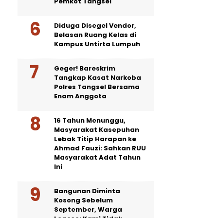
Pemkot Tangsel
Diduga Disegel Vendor,
Belasan Ruang Kelas di
Kampus Untirta Lumpuh
Geger! Bareskrim
Tangkap Kasat Narkoba
Polres Tangsel Bersama
Enam Anggota
16 Tahun Menunggu,
Masyarakat Kasepuhan
Lebak Titip Harapan ke
Ahmad Fauzi: Sahkan RUU
Masyarakat Adat Tahun
Ini
Bangunan Diminta
Kosong Sebelum
September, Warga