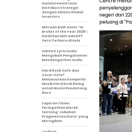
Centre menunj
melalui Kemitraan
penyelenggara
Distribusi Strategis
dengan Allianz Global
negeri dari 2
Investors
peluang di "P
Mitrade Raih Gelar “AI
Broker of the Year 2026”,
Hadirkan MitradeGPT
Versi Terbaru di Asia
UNISOC Lyric Audio:
Mengubah Pengalaman
Mendengarkan Audio
Hard Rock Cafe dan
Coca-Cola®
Meluncurkan Kompetisi
Musik Hard Rock Rising
untuk Musisi Pendatang
Baru
Laporan Cision
Peringatkan Merek
tentang ‘Jebakan
Fragmentasi Data’ yang
Merugikan
Lockton