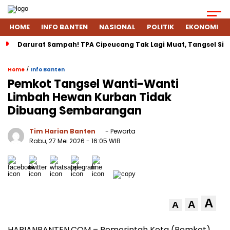
HOME
INFO BANTEN
NASIONAL
POLITIK
EKONOMI
Darurat Sampah! TPA Cipeucang Tak Lagi Muat, Tangsel Si
/
Home
Info Banten
Pemkot Tangsel Wanti-Wanti
Limbah Hewan Kurban Tidak
Dibuang Sembarangan
Tim Harian Banten
- Pewarta
Rabu, 27 Mei 2026
- 16:05 WIB
A
A
A
HARIANBANTEN.COM – Pemerintah Kota (Pemkot)