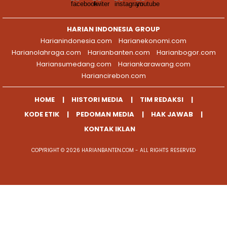
HARIAN INDONESIA GROUP
Harianindonesia.com
Harianekonomi.com
Harianolahraga.com
Harianbanten.com
Harianbogor.com
Hariansumedang.com
Hariankarawang.com
Hariancirebon.com
HOME
HISTORI MEDIA
TIM REDAKSI
KODE ETIK
PEDOMAN MEDIA
HAK JAWAB
KONTAK IKLAN
COPYRIGHT © 2026 HARIANBANTEN.COM - ALL RIGHTS RESERVED