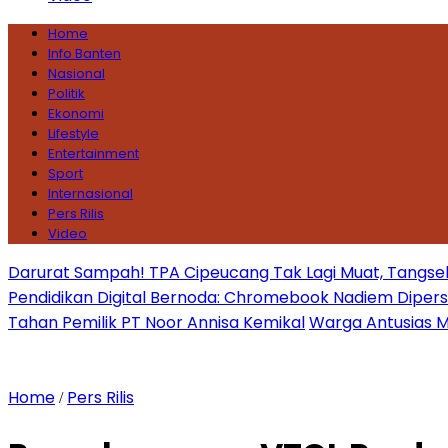
Home
Info Banten
Nasional
Politik
Ekonomi
Lifestyle
Entertainment
Sport
Internasional
Pers Rilis
Video
Darurat Sampah! TPA Cipeucang Tak Lagi Muat, Tangsel
Pendidikan Digital Bernoda: Chromebook Nadiem Dipersoal
Tahan Pemilik PT Noor Annisa Kemikal
Warga Antusias Ma
Home
Pers Rilis
/