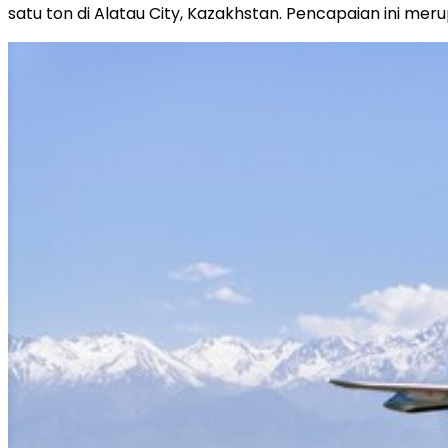
satu ton di Alatau City, Kazakhstan. Pencapaian ini m