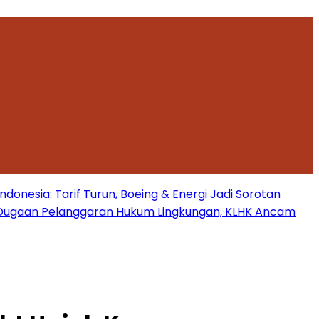
onesia: Tarif Turun, Boeing & Energi Jadi Sorotan
Dugaan Pelanggaran Hukum Lingkungan, KLHK Ancam