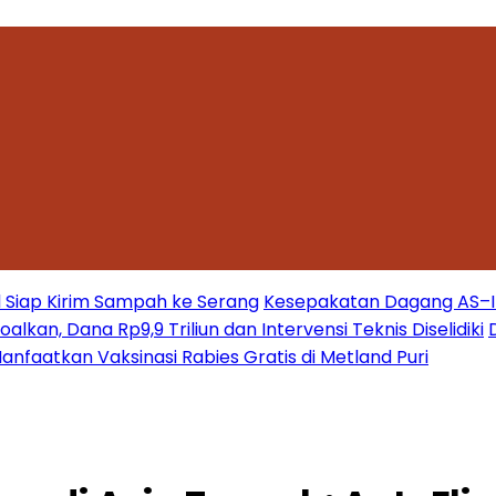
 Siap Kirim Sampah ke Serang
Kesepakatan Dagang AS–Ind
kan, Dana Rp9,9 Triliun dan Intervensi Teknis Diselidiki
nfaatkan Vaksinasi Rabies Gratis di Metland Puri