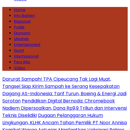
Home
Info Banten
Nasional
Politik
Ekonomi
Lifestyle
Entertainment
Sport
Internasional
Pers Rilis
Video
Darurat Sampah! TPA Cipeucang Tak Lagi Muat,
Tangsel Siap Kirim Sampah ke Serang
Kesepakatan
Dagang AS–Indonesia: Tarif Turun, Boeing & Energi Jadi
Sorotan
Pendidikan Digital Bernoda: Chromebook
Nadiem Dipersoalkan, Dana Rp9,9 Triliun dan Intervensi
Teknis Diselidiki
Dugaan Pelanggaran Hukum
Lingkungan, KLHK Ancam Tahan Pemilik PT Noor Annisa
Kemikal
Warga Antusias Manfaatkan Vaksinasi Rabies