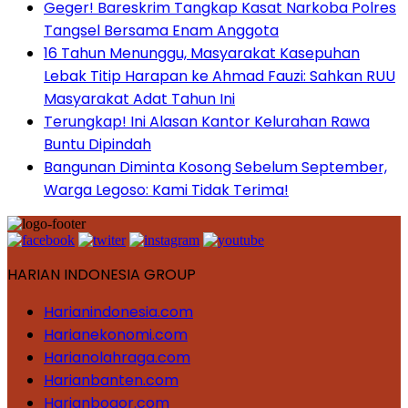
Geger! Bareskrim Tangkap Kasat Narkoba Polres
Tangsel Bersama Enam Anggota
16 Tahun Menunggu, Masyarakat Kasepuhan
Lebak Titip Harapan ke Ahmad Fauzi: Sahkan RUU
Masyarakat Adat Tahun Ini
Terungkap! Ini Alasan Kantor Kelurahan Rawa
Buntu Dipindah
Bangunan Diminta Kosong Sebelum September,
Warga Legoso: Kami Tidak Terima!
HARIAN INDONESIA GROUP
Harianindonesia.com
Harianekonomi.com
Harianolahraga.com
Harianbanten.com
Harianbogor.com