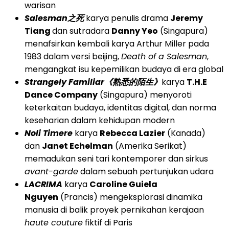
warisan
Salesman
之死
karya penulis drama
Jeremy
Tiang
dan sutradara
Danny Yeo
(Singapura)
menafsirkan kembali karya Arthur Miller pada
1983 dalam versi beijing,
Death of a Salesman
,
mengangkat isu kepemilikan budaya di era global
Strangely Familiar
《熟悉的陌生》
karya
T.H.E
Dance Company
(Singapura) menyoroti
keterkaitan budaya, identitas digital, dan norma
keseharian dalam kehidupan modern
Noli Timere
karya
Rebecca Lazier
(Kanada)
dan
Janet Echelman
(Amerika Serikat)
memadukan seni tari kontemporer dan sirkus
avant-garde
dalam sebuah pertunjukan udara
LACRIMA
karya
Caroline Guiela
Nguyen
(Prancis) mengeksplorasi dinamika
manusia di balik proyek pernikahan kerajaan
haute couture
fiktif di Paris