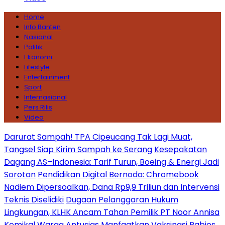
Home
Info Banten
Nasional
Politik
Ekonomi
Lifestyle
Entertainment
Sport
Internasional
Pers Rilis
Video
Darurat Sampah! TPA Cipeucang Tak Lagi Muat,
Tangsel Siap Kirim Sampah ke Serang
Kesepakatan
Dagang AS–Indonesia: Tarif Turun, Boeing & Energi Jadi
Sorotan
Pendidikan Digital Bernoda: Chromebook
Nadiem Dipersoalkan, Dana Rp9,9 Triliun dan Intervensi
Teknis Diselidiki
Dugaan Pelanggaran Hukum
Lingkungan, KLHK Ancam Tahan Pemilik PT Noor Annisa
Kemikal
Warga Antusias Manfaatkan Vaksinasi Rabies