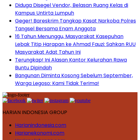
Diduga Disegel Vendor, Belasan Ruang Kelas di
Kampus Untirta Lumpuh
Geger! Bareskrim Tangkap Kasat Narkoba Polres
Tangsel Bersama Enam Anggota
16 Tahun Menunggu, Masyarakat Kasepuhan
Lebak Titip Harapan ke Ahmad Fauzi: Sahkan RUU
Masyarakat Adat Tahun Ini
Terungkap! Ini Alasan Kantor Kelurahan Rawa
Buntu Dipindah
Bangunan Diminta Kosong Sebelum September,
Warga Legoso: Kami Tidak Terima!
HARIAN INDONESIA GROUP
Harianindonesia.com
Harianekonomi.com