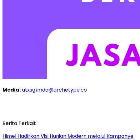
Media:
atxsg.imda@archetype.co
Berita Terkait
Himel Hadirkan Visi Hunian Modern melalui Kampanye