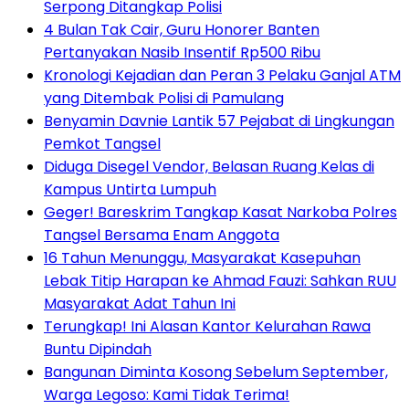
Serpong Ditangkap Polisi
4 Bulan Tak Cair, Guru Honorer Banten
Pertanyakan Nasib Insentif Rp500 Ribu
Kronologi Kejadian dan Peran 3 Pelaku Ganjal ATM
yang Ditembak Polisi di Pamulang
Benyamin Davnie Lantik 57 Pejabat di Lingkungan
Pemkot Tangsel
Diduga Disegel Vendor, Belasan Ruang Kelas di
Kampus Untirta Lumpuh
Geger! Bareskrim Tangkap Kasat Narkoba Polres
Tangsel Bersama Enam Anggota
16 Tahun Menunggu, Masyarakat Kasepuhan
Lebak Titip Harapan ke Ahmad Fauzi: Sahkan RUU
Masyarakat Adat Tahun Ini
Terungkap! Ini Alasan Kantor Kelurahan Rawa
Buntu Dipindah
Bangunan Diminta Kosong Sebelum September,
Warga Legoso: Kami Tidak Terima!