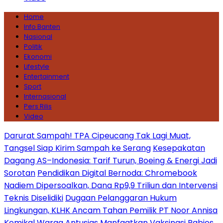
Home
Info Banten
Nasional
Politik
Ekonomi
Lifestyle
Entertainment
Sport
Internasional
Pers Rilis
Video
Darurat Sampah! TPA Cipeucang Tak Lagi Muat,
Tangsel Siap Kirim Sampah ke Serang
Kesepakatan
Dagang AS–Indonesia: Tarif Turun, Boeing & Energi Jadi
Sorotan
Pendidikan Digital Bernoda: Chromebook
Nadiem Dipersoalkan, Dana Rp9,9 Triliun dan Intervensi
Teknis Diselidiki
Dugaan Pelanggaran Hukum
Lingkungan, KLHK Ancam Tahan Pemilik PT Noor Annisa
Kemikal
Warga Antusias Manfaatkan Vaksinasi Rabies