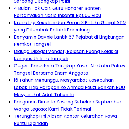
Serpong Ditangkap Polisi
4 Bulan Tak Cair, Guru Honorer Banten
Pertanyakan Nasib Insentif Rp500 Ribu
Kronologi Kejadian dan Peran 3 Pelaku Ganjal ATM
yang Ditembak Polisi di Pamulang
Benyamin Davnie Lantik 57 Pejabat di Lingkungan
Pemkot Tangsel
Diduga Disegel Vendor, Belasan Ruang Kelas di
Kampus Untirta Lumpuh
Geger! Bareskrim Tangkap Kasat Narkoba Polres
Tangsel Bersama Enam Anggota
16 Tahun Menunggu, Masyarakat Kasepuhan
Lebak Titip Harapan ke Ahmad Fauzi: Sahkan RUU
Masyarakat Adat Tahun Ini
Bangunan Diminta Kosong Sebelum September,
Warga Legoso: Kami Tidak Terima!
Terungkap! Ini Alasan Kantor Kelurahan Rawa
Buntu Dipindah