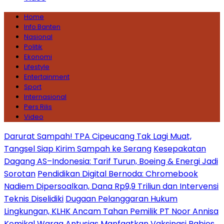
Home
Info Banten
Nasional
Politik
Ekonomi
Lifestyle
Entertainment
Sport
Internasional
Pers Rilis
Video
Darurat Sampah! TPA Cipeucang Tak Lagi Muat,
Tangsel Siap Kirim Sampah ke Serang
Kesepakatan
Dagang AS–Indonesia: Tarif Turun, Boeing & Energi Jadi
Sorotan
Pendidikan Digital Bernoda: Chromebook
Nadiem Dipersoalkan, Dana Rp9,9 Triliun dan Intervensi
Teknis Diselidiki
Dugaan Pelanggaran Hukum
Lingkungan, KLHK Ancam Tahan Pemilik PT Noor Annisa
Kemikal
Warga Antusias Manfaatkan Vaksinasi Rabies