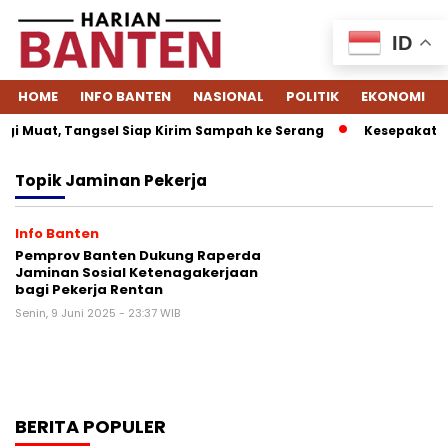
ID
HOME
INFO BANTEN
NASIONAL
POLITIK
EKONOMI
i Muat, Tangsel Siap Kirim Sampah ke Serang
Kesepakatan 
Topik
Jaminan Pekerja
Info Banten
Pemprov Banten Dukung Raperda
Jaminan Sosial Ketenagakerjaan
bagi Pekerja Rentan
Senin, 9 Juni 2025 - 23:37 WIB
BERITA POPULER