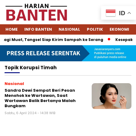
ID
HOME
INFO BANTEN
NASIONAL
POLITIK
EKONOMI
agi Muat, Tangsel Siap Kirim Sampah ke Serang
Kesepakata
Topik
Korupsi Timah
Nasional
Sandra Dewi Sempat Beri Pesan
Menohok ke Wartawan, Saat
Wartawan Balik Bertanya Malah
Bungkam
Sabtu, 6 April 2024 - 14:38 WIB