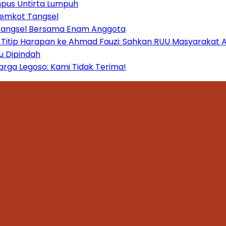
mpus Untirta Lumpuh
Pemkot Tangsel
 Tangsel Bersama Enam Anggota
itip Harapan ke Ahmad Fauzi: Sahkan RUU Masyarakat A
u Dipindah
ga Legoso: Kami Tidak Terima!