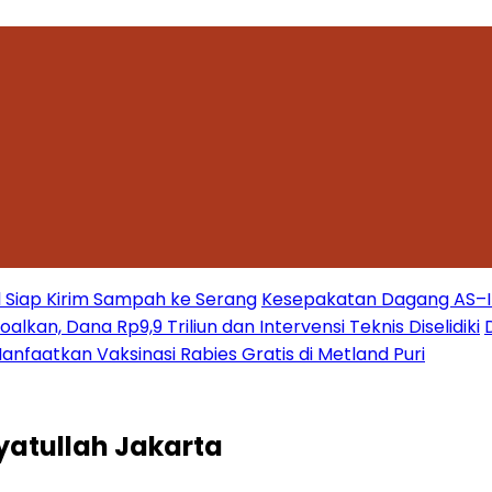
 Siap Kirim Sampah ke Serang
Kesepakatan Dagang AS–Ind
kan, Dana Rp9,9 Triliun dan Intervensi Teknis Diselidiki
nfaatkan Vaksinasi Rabies Gratis di Metland Puri
yatullah Jakarta