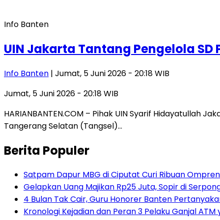
Info Banten
UIN Jakarta Tantang Pengelola S
Info Banten
| Jumat, 5 Juni 2026 - 20:18 WIB
Jumat, 5 Juni 2026 - 20:18 WIB
HARIANBANTEN.COM – Pihak UIN Syarif Hidayatullah Jaka
Tangerang Selatan (Tangsel)…
Berita Populer
Satpam Dapur MBG di Ciputat Curi Ribuan Ompreng
Gelapkan Uang Majikan Rp25 Juta, Sopir di Serpong
4 Bulan Tak Cair, Guru Honorer Banten Pertanyakan
Kronologi Kejadian dan Peran 3 Pelaku Ganjal ATM 