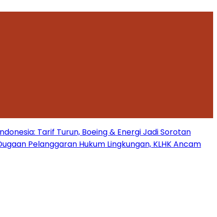
onesia: Tarif Turun, Boeing & Energi Jadi Sorotan
Dugaan Pelanggaran Hukum Lingkungan, KLHK Ancam