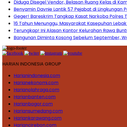
Diduga Disegel Vendor, Belasan Ruang Kelas di Ka
Benyamin Davnie Lantik 57 Pejabat di Lingkungan 
Geger! Bareskrim Tangkap Kasat Narkoba Polres
16 Tahun Menunggu, Masyarakat Kasepuhan Lebak T
Terungkap! Ini Alasan Kantor Kelurahan Rawa Bunt
Bangunan Diminta Kosong Sebelum September, War
HARIAN INDONESIA GROUP
Harianindonesia.com
Harianekonomi.com
Harianolahraga.com
Harianbanten.com
Harianbogor.com
Hariansumedang.com
Hariankarawang.com
Hariancirebon.com