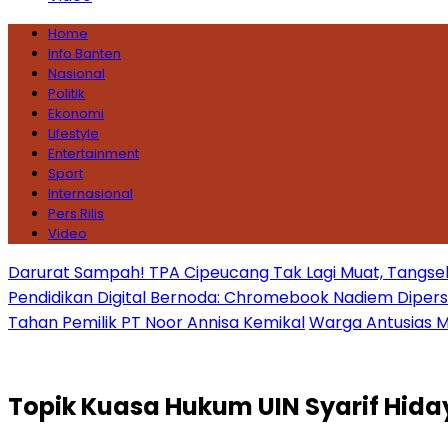
Home
Info Banten
Nasional
Politik
Ekonomi
Lifestyle
Entertainment
Sport
Internasional
Pers Rilis
Video
Darurat Sampah! TPA Cipeucang Tak Lagi Muat, Tangsel
Pendidikan Digital Bernoda: Chromebook Nadiem Dipersoal
Tahan Pemilik PT Noor Annisa Kemikal
Warga Antusias Ma
Topik
Kuasa Hukum UIN Syarif Hida