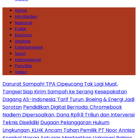
Home
Info Banten
Nasional
Politik
Ekonomi
Lifestyle
Entertainment
Sport
Internasional
Pers Rilis
Video
Darurat Sampah! TPA Cipeucang Tak Lagi Muat,
Tangsel Siap Kirim Sampah ke Serang
Kesepakatan
Dagang AS–Indonesia: Tarif Turun, Boeing & Energi Jadi
Sorotan
Pendidikan Digital Bernoda: Chromebook
Nadiem Dipersoalkan, Dana Rp9,9 Triliun dan Intervensi
Teknis Diselidiki
Dugaan Pelanggaran Hukum
Lingkungan, KLHK Ancam Tahan Pemilik PT Noor Annisa
Kemikal
Warga Antusias Manfaatkan Vaksinasi Rabies