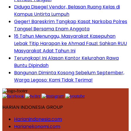
Diduga Disegel Vendor, Belasan Ruang Kelas di
Kampus Untirta Lumpuh
Geger! Bareskrim Tangkap Kasat Narkoba Polres
Tangsel Bersama Enam Anggota
16 Tahun Menunggu, Masyarakat Kasepuhan
Lebak Titip Harapan ke Ahmad Fauzi: Sahkan RUU
Masyarakat Adat Tahun Ini
Terungkap! Ini Alasan Kantor Kelurahan Rawa
Buntu Dipindah
Bangunan Diminta Kosong Sebelum September,
Warga Legoso: Kami Tidak Terima!
HARIAN INDONESIA GROUP
Harianindonesia.com
Harianekonomi.com