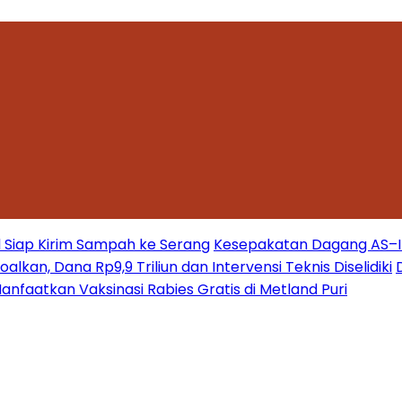
 Siap Kirim Sampah ke Serang
Kesepakatan Dagang AS–Ind
kan, Dana Rp9,9 Triliun dan Intervensi Teknis Diselidiki
nfaatkan Vaksinasi Rabies Gratis di Metland Puri