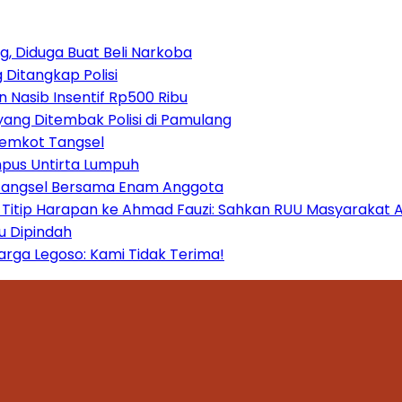
, Diduga Buat Beli Narkoba
 Ditangkap Polisi
 Nasib Insentif Rp500 Ribu
yang Ditembak Polisi di Pamulang
Pemkot Tangsel
mpus Untirta Lumpuh
 Tangsel Bersama Enam Anggota
itip Harapan ke Ahmad Fauzi: Sahkan RUU Masyarakat A
u Dipindah
ga Legoso: Kami Tidak Terima!