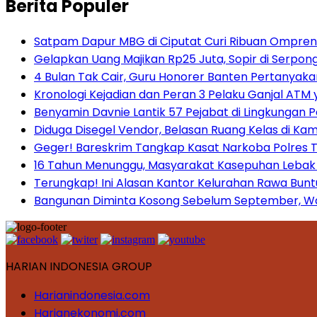
Berita Populer
Satpam Dapur MBG di Ciputat Curi Ribuan Ompreng
Gelapkan Uang Majikan Rp25 Juta, Sopir di Serpong
4 Bulan Tak Cair, Guru Honorer Banten Pertanyakan
Kronologi Kejadian dan Peran 3 Pelaku Ganjal ATM 
Benyamin Davnie Lantik 57 Pejabat di Lingkungan 
Diduga Disegel Vendor, Belasan Ruang Kelas di Ka
Geger! Bareskrim Tangkap Kasat Narkoba Polres
16 Tahun Menunggu, Masyarakat Kasepuhan Lebak T
Terungkap! Ini Alasan Kantor Kelurahan Rawa Bunt
Bangunan Diminta Kosong Sebelum September, War
HARIAN INDONESIA GROUP
Harianindonesia.com
Harianekonomi.com