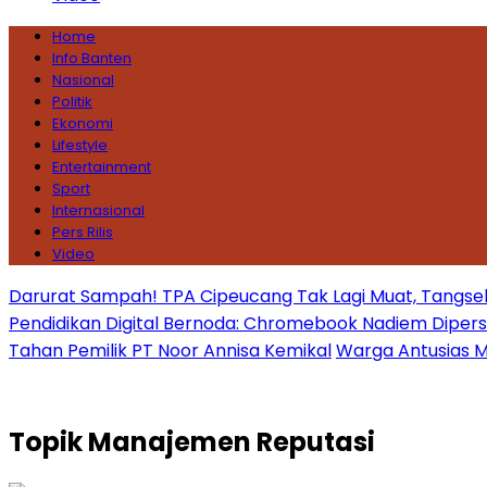
Home
Info Banten
Nasional
Politik
Ekonomi
Lifestyle
Entertainment
Sport
Internasional
Pers Rilis
Video
Darurat Sampah! TPA Cipeucang Tak Lagi Muat, Tangsel
Pendidikan Digital Bernoda: Chromebook Nadiem Dipersoal
Tahan Pemilik PT Noor Annisa Kemikal
Warga Antusias Ma
Topik
Manajemen Reputasi