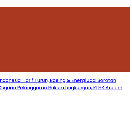
onesia: Tarif Turun, Boeing & Energi Jadi Sorotan
Dugaan Pelanggaran Hukum Lingkungan, KLHK Ancam