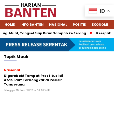
ID
HOME
INFO BANTEN
NASIONAL
POLITIK
EKONOMI
agi Muat, Tangsel Siap Kirim Sampah ke Serang
Kesepakata
Topik
Mauk
Nasional
Digerebek! Tempat Prostitusi di
Atas Laut Terbongkar di Pesisir
Tangerang
Minggu, 15 Juni 2025 - 09:51 WIB