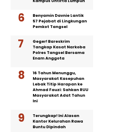
Kampus Untirta Lumpuh
Benyamin Davnie Lantik
57 Pejabat di Lingkungan
Pemkot Tangsel
Geger! Bareskrim
Tangkap Kasat Narkoba
Polres Tangsel Bersama
Enam Anggota
16 Tahun Menunggu,
Masyarakat Kasepuhan
Lebak Titip Harapan ke
Ahmad Fauzi: Sahkan RUU
Masyarakat Adat Tahun
Ini
Terungkap! Ini Alasan
Kantor Kelurahan Rawa
Buntu Dipindah