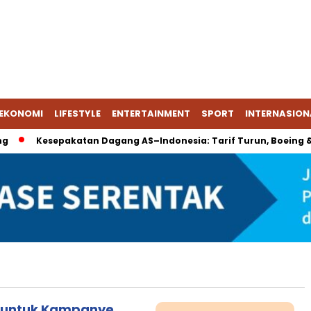
EKONOMI
LIFESTYLE
ENTERTAINMENT
SPORT
INTERNASION
Kesepakatan Dagang AS–Indonesia: Tarif Turun, Boeing & En
r untuk Kampanye