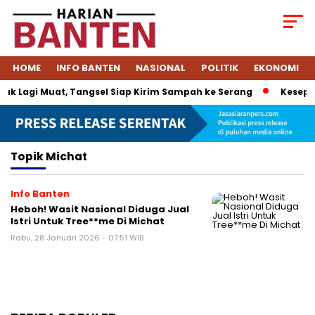
HOME
INFO BANTEN
NASIONAL
POLITIK
EKONOMI
k Lagi Muat, Tangsel Siap Kirim Sampah ke Serang
Kesepak
Topik
Michat
Info Banten
Heboh! Wasit Nasional Diduga Jual
Istri Untuk Tree**me Di Michat
Rabu, 28 Januari 2026 - 07:51 WIB