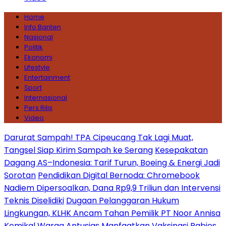
Home
Info Banten
Nasional
Politik
Ekonomi
Lifestyle
Entertainment
Sport
Internasional
Pers Rilis
Video
Darurat Sampah! TPA Cipeucang Tak Lagi Muat,
Tangsel Siap Kirim Sampah ke Serang
Kesepakatan
Dagang AS–Indonesia: Tarif Turun, Boeing & Energi Jadi
Sorotan
Pendidikan Digital Bernoda: Chromebook
Nadiem Dipersoalkan, Dana Rp9,9 Triliun dan Intervensi
Teknis Diselidiki
Dugaan Pelanggaran Hukum
Lingkungan, KLHK Ancam Tahan Pemilik PT Noor Annisa
Kemikal
Warga Antusias Manfaatkan Vaksinasi Rabies