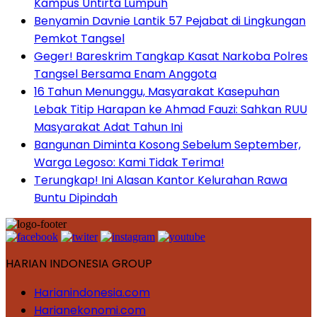
Kampus Untirta Lumpuh
Benyamin Davnie Lantik 57 Pejabat di Lingkungan
Pemkot Tangsel
Geger! Bareskrim Tangkap Kasat Narkoba Polres
Tangsel Bersama Enam Anggota
16 Tahun Menunggu, Masyarakat Kasepuhan
Lebak Titip Harapan ke Ahmad Fauzi: Sahkan RUU
Masyarakat Adat Tahun Ini
Bangunan Diminta Kosong Sebelum September,
Warga Legoso: Kami Tidak Terima!
Terungkap! Ini Alasan Kantor Kelurahan Rawa
Buntu Dipindah
HARIAN INDONESIA GROUP
Harianindonesia.com
Harianekonomi.com