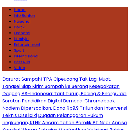
Home
Info Banten
Nasional
Politik
Ekonomi
Lifestyle
Entertainment
Sport
Internasional
Pers Rilis
Video
Darurat Sampah! TPA Cipeucang Tak Lagi Muat,
Tangsel Siap Kirim Sampah ke Serang
Kesepakatan
Dagang AS–Indonesia: Tarif Turun, Boeing & Energi Jadi
Sorotan
Pendidikan Digital Bernoda: Chromebook
Nadiem Dipersoalkan, Dana Rp9,9 Triliun dan Intervensi
Teknis Diselidiki
Dugaan Pelanggaran Hukum
Lingkungan, KLHK Ancam Tahan Pemilik PT Noor Annisa
Kemikal
Warga Antusias Manfaatkan Vaksinasi Rabies