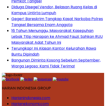
Pemkot Tangsel
Diduga Disegel Vendor, Belasan Ruang Kelas di
Kampus Untirta Lumpuh
Geger! Bareskrim Tangkap Kasat Narkoba Polres
Tangsel Bersama Enam Anggota
16 Tahun Menunggu, Masyarakat Kasepuhan
Lebak Titip Harapan ke Ahmad Fauzi: Sahkan RUU
Masyarakat Adat Tahun Ini
Terungkap! Ini Alasan Kantor Kelurahan Rawa
Buntu Dipindah
Bangunan Diminta Kosong Sebelum September,
Warga Legoso: Kami Tidak Terima!
HARIAN INDONESIA GROUP
Harianindonesia.com
Harianekonomi.com