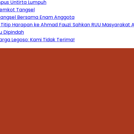
mpus Untirta Lumpuh
Pemkot Tangsel
 Tangsel Bersama Enam Anggota
itip Harapan ke Ahmad Fauzi: Sahkan RUU Masyarakat A
u Dipindah
ga Legoso: Kami Tidak Terima!