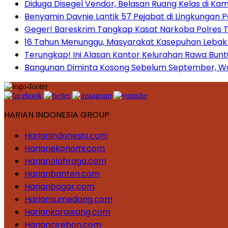
Diduga Disegel Vendor, Belasan Ruang Kelas di Ka
Benyamin Davnie Lantik 57 Pejabat di Lingkungan 
Geger! Bareskrim Tangkap Kasat Narkoba Polres
16 Tahun Menunggu, Masyarakat Kasepuhan Lebak T
Terungkap! Ini Alasan Kantor Kelurahan Rawa Bunt
Bangunan Diminta Kosong Sebelum September, War
HARIAN INDONESIA GROUP
Harianindonesia.com
Harianekonomi.com
Harianolahraga.com
Harianbanten.com
Harianbogor.com
Hariansumedang.com
Hariankarawang.com
Hariancirebon.com