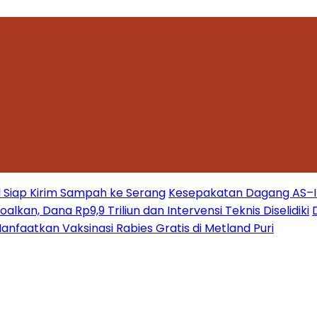
 Siap Kirim Sampah ke Serang
Kesepakatan Dagang AS–Ind
kan, Dana Rp9,9 Triliun dan Intervensi Teknis Diselidiki
nfaatkan Vaksinasi Rabies Gratis di Metland Puri