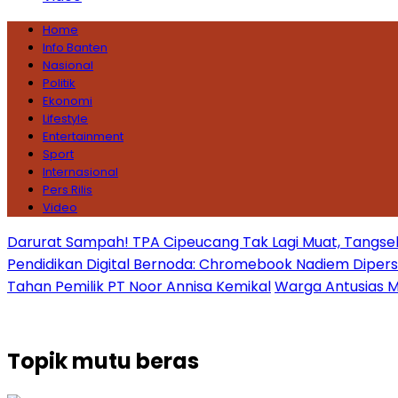
Home
Info Banten
Nasional
Politik
Ekonomi
Lifestyle
Entertainment
Sport
Internasional
Pers Rilis
Video
Darurat Sampah! TPA Cipeucang Tak Lagi Muat, Tangsel
Pendidikan Digital Bernoda: Chromebook Nadiem Dipersoal
Tahan Pemilik PT Noor Annisa Kemikal
Warga Antusias Ma
Topik
mutu beras