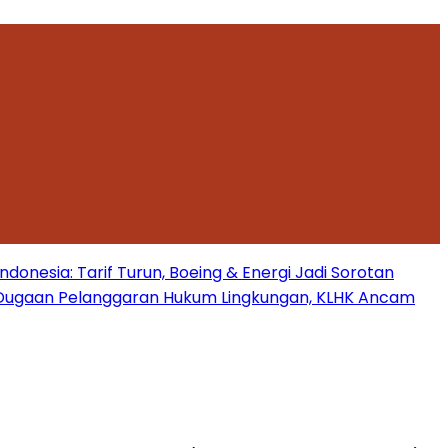
onesia: Tarif Turun, Boeing & Energi Jadi Sorotan
Dugaan Pelanggaran Hukum Lingkungan, KLHK Ancam