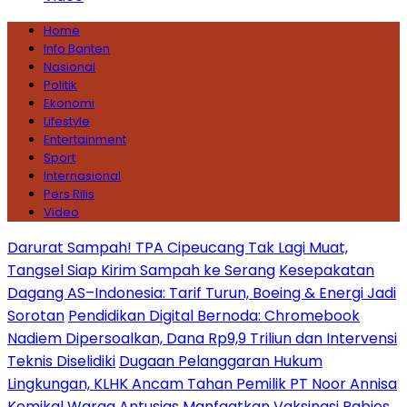
Home
Info Banten
Nasional
Politik
Ekonomi
Lifestyle
Entertainment
Sport
Internasional
Pers Rilis
Video
Darurat Sampah! TPA Cipeucang Tak Lagi Muat,
Tangsel Siap Kirim Sampah ke Serang
Kesepakatan
Dagang AS–Indonesia: Tarif Turun, Boeing & Energi Jadi
Sorotan
Pendidikan Digital Bernoda: Chromebook
Nadiem Dipersoalkan, Dana Rp9,9 Triliun dan Intervensi
Teknis Diselidiki
Dugaan Pelanggaran Hukum
Lingkungan, KLHK Ancam Tahan Pemilik PT Noor Annisa
Kemikal
Warga Antusias Manfaatkan Vaksinasi Rabies