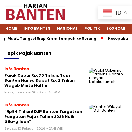
ID
HOME
INFO BANTEN
NASIONAL
POLITIK
EKONOMI
gi Muat, Tangsel Siap Kirim Sampah ke Serang
Kesepakatan 
Topik
Pajak Banten
Info Banten
Pajak Capai Rp. 70 Triliun, Tapi
Banten Hanya Dapat Rp. 2 Triliun,
Wagub Minta Hal Ini
Rabu, 11 Februari 2026 - 21:40 WIB
Info Banten
“Rp94 Triliun! DJP Banten Targetkan
Pungutan Pajak Tahun 2026 Naik
Gila-gilaan”
Selasa, 10 Februari 2026 - 21:41 WIB