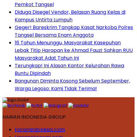
Pemkot Tangsel
Diduga Disegel Vendor, Belasan Ruang Kelas di
Kampus Untirta Lumpuh
Geger! Bareskrim Tangkap Kasat Narkoba Polres
Tangsel Bersama Enam Anggota
16 Tahun Menunggu, Masyarakat Kasepuhan
Lebak Titip Harapan ke Ahmad Fauzi: Sahkan RUU
Masyarakat Adat Tahun Ini
Terungkap! Ini Alasan Kantor Kelurahan Rawa
Buntu Dipindah
Bangunan Diminta Kosong Sebelum September,
Warga Legoso: Kami Tidak Terima!
HARIAN INDONESIA GROUP
Harianindonesia.com