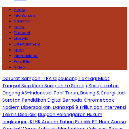
Home
Info Banten
Nasional
Politik
Ekonomi
Lifestyle
Entertainment
Sport
Internasional
Pers Rilis
Video
Darurat Sampah! TPA Cipeucang Tak Lagi Muat,
Tangsel Siap Kirim Sampah ke Serang
Kesepakatan
Dagang AS–Indonesia: Tarif Turun, Boeing & Energi Jadi
Sorotan
Pendidikan Digital Bernoda: Chromebook
Nadiem Dipersoalkan, Dana Rp9,9 Triliun dan Intervensi
Teknis Diselidiki
Dugaan Pelanggaran Hukum
Lingkungan, KLHK Ancam Tahan Pemilik PT Noor Annisa
Kemikal
Warga Antusias Manfaatkan Vaksinasi Rabies