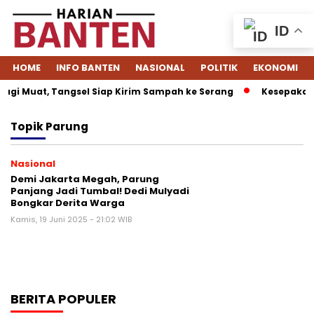
ID
HOME
INFO BANTEN
NASIONAL
POLITIK
EKONOMI
agi Muat, Tangsel Siap Kirim Sampah ke Serang
Kesepakatan
Topik
Parung
Nasional
Demi Jakarta Megah, Parung
Panjang Jadi Tumbal! Dedi Mulyadi
Bongkar Derita Warga
Kamis, 19 Juni 2025 - 21:02 WIB
BERITA POPULER