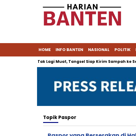
HOME
INFO BANTEN
NASIONAL
POLITIK
PA Cipeucang Tak Lagi Muat, Tangsel Siap Kirim Sampah ke Ser
Topik
Paspor
Paspor yang Berserakan di Ha