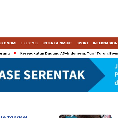
EKONOMI
LIFESTYLE
ENTERTAINMENT
SPORT
INTERNASION
ang
Kesepakatan Dagang AS–Indonesia: Tarif Turun, Boeing &
lte Tangsel