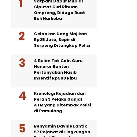
Satpam Dapur MBG di
Ciputat Curi Ribuan
Ompreng, Diduga Buat
Beli Narkoba
Gelapkan Uang Majikan
Rp25 Juta, Sopir di
Serpong Ditangkap Polisi
4 Bulan Tak Cair, Guru
Honorer Banten
Pertanyakan Nasib
Insentif Rp500 Ribu
Kronologi Kejadian dan
Peran 3 Pelaku Ganjal
ATM yang Ditembak Polisi
di Pamulang
Benyamin Davnie Lantik
57 Pejabat di Lingkungan