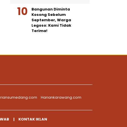
Bangunan Diminta
Kosong Sebelum
September, Warga
Legoso: Kami Tidak
Terima!
riansumedang.com
Hariankarawang.com
AWAB
KONTAK IKLAN