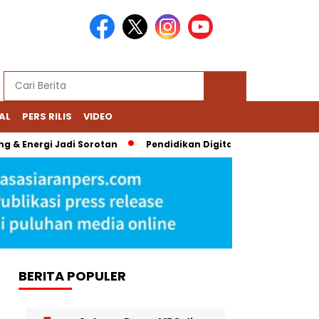
AL
PERS RILIS
VIDEO
 Energi Jadi Sorotan
Pendidikan Digital Bernoda: Chromeboo
BERITA POPULER