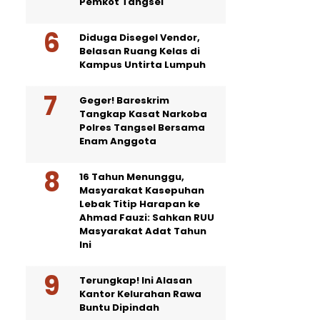
Pemkot Tangsel
Diduga Disegel Vendor,
Belasan Ruang Kelas di
Kampus Untirta Lumpuh
Geger! Bareskrim
Tangkap Kasat Narkoba
Polres Tangsel Bersama
Enam Anggota
16 Tahun Menunggu,
Masyarakat Kasepuhan
Lebak Titip Harapan ke
Ahmad Fauzi: Sahkan RUU
Masyarakat Adat Tahun
Ini
Terungkap! Ini Alasan
Kantor Kelurahan Rawa
Buntu Dipindah