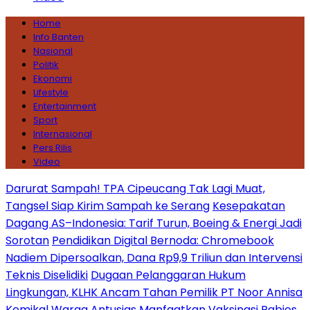
Home
Info Banten
Nasional
Politik
Ekonomi
Lifestyle
Entertainment
Sport
Internasional
Pers Rilis
Video
Darurat Sampah! TPA Cipeucang Tak Lagi Muat,
Tangsel Siap Kirim Sampah ke Serang
Kesepakatan
Dagang AS–Indonesia: Tarif Turun, Boeing & Energi Jadi
Sorotan
Pendidikan Digital Bernoda: Chromebook
Nadiem Dipersoalkan, Dana Rp9,9 Triliun dan Intervensi
Teknis Diselidiki
Dugaan Pelanggaran Hukum
Lingkungan, KLHK Ancam Tahan Pemilik PT Noor Annisa
Kemikal
Warga Antusias Manfaatkan Vaksinasi Rabies