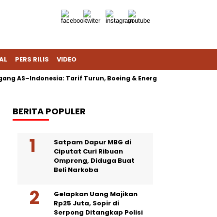
AL
PERS RILIS
VIDEO
ng AS–Indonesia: Tarif Turun, Boeing & Energi Jadi Sorotan
BERITA POPULER
Satpam Dapur MBG di
Ciputat Curi Ribuan
Ompreng, Diduga Buat
Beli Narkoba
Gelapkan Uang Majikan
Rp25 Juta, Sopir di
Serpong Ditangkap Polisi