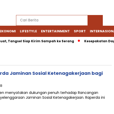
EKONOMI
LIFESTYLE
ENTERTAINMENT
SPORT
INTERNASION
uat, Tangsel Siap Kirim Sampah ke Serang
Kesepakatan Daga
da Jaminan Sosial Ketenagakerjaan bagi
IB
anten menyatakan dukungan penuh terhadap Rancangan
yelenggaraan Jaminan Sosial Ketenagakerjaan. Raperda ini