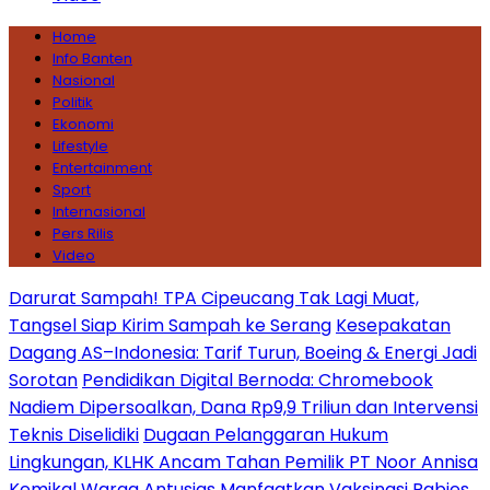
Home
Info Banten
Nasional
Politik
Ekonomi
Lifestyle
Entertainment
Sport
Internasional
Pers Rilis
Video
Darurat Sampah! TPA Cipeucang Tak Lagi Muat,
Tangsel Siap Kirim Sampah ke Serang
Kesepakatan
Dagang AS–Indonesia: Tarif Turun, Boeing & Energi Jadi
Sorotan
Pendidikan Digital Bernoda: Chromebook
Nadiem Dipersoalkan, Dana Rp9,9 Triliun dan Intervensi
Teknis Diselidiki
Dugaan Pelanggaran Hukum
Lingkungan, KLHK Ancam Tahan Pemilik PT Noor Annisa
Kemikal
Warga Antusias Manfaatkan Vaksinasi Rabies