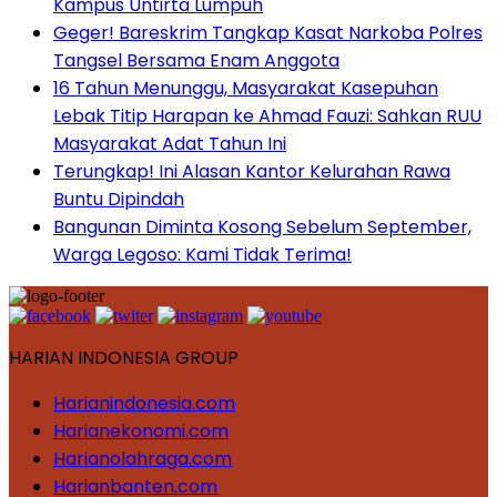
Kampus Untirta Lumpuh
Geger! Bareskrim Tangkap Kasat Narkoba Polres
Tangsel Bersama Enam Anggota
16 Tahun Menunggu, Masyarakat Kasepuhan
Lebak Titip Harapan ke Ahmad Fauzi: Sahkan RUU
Masyarakat Adat Tahun Ini
Terungkap! Ini Alasan Kantor Kelurahan Rawa
Buntu Dipindah
Bangunan Diminta Kosong Sebelum September,
Warga Legoso: Kami Tidak Terima!
HARIAN INDONESIA GROUP
Harianindonesia.com
Harianekonomi.com
Harianolahraga.com
Harianbanten.com