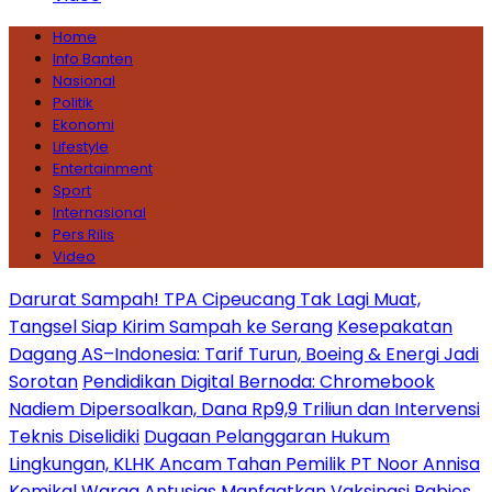
Home
Info Banten
Nasional
Politik
Ekonomi
Lifestyle
Entertainment
Sport
Internasional
Pers Rilis
Video
Darurat Sampah! TPA Cipeucang Tak Lagi Muat,
Tangsel Siap Kirim Sampah ke Serang
Kesepakatan
Dagang AS–Indonesia: Tarif Turun, Boeing & Energi Jadi
Sorotan
Pendidikan Digital Bernoda: Chromebook
Nadiem Dipersoalkan, Dana Rp9,9 Triliun dan Intervensi
Teknis Diselidiki
Dugaan Pelanggaran Hukum
Lingkungan, KLHK Ancam Tahan Pemilik PT Noor Annisa
Kemikal
Warga Antusias Manfaatkan Vaksinasi Rabies