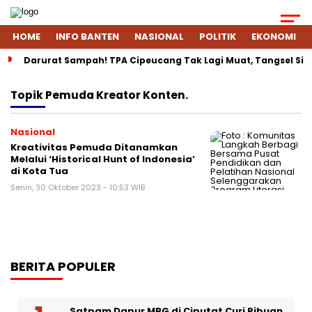
HOME
INFO BANTEN
NASIONAL
POLITIK
EKONOMI
Darurat Sampah! TPA Cipeucang Tak Lagi Muat, Tangsel Si
Topik
Pemuda Kreator Konten.
Nasional
Kreativitas Pemuda Ditanamkan
Melalui ‘Historical Hunt of Indonesia’
di Kota Tua
Senin, 30 Oktober 2023 - 10:53 WIB
BERITA POPULER
Satpam Dapur MBG di Ciputat Curi Ribuan