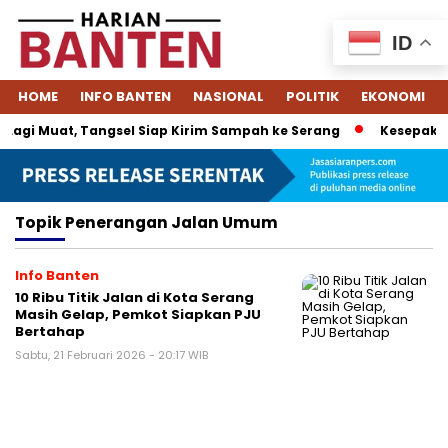
ID
HOME
INFO BANTEN
NASIONAL
POLITIK
EKONOMI
Lagi Muat, Tangsel Siap Kirim Sampah ke Serang
Kesepakata
Topik
Penerangan Jalan Umum
Info Banten
10 Ribu Titik Jalan di Kota Serang
Masih Gelap, Pemkot Siapkan PJU
Bertahap
Sabtu, 21 Februari 2026 - 20:17 WIB