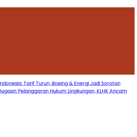
onesia: Tarif Turun, Boeing & Energi Jadi Sorotan
Dugaan Pelanggaran Hukum Lingkungan, KLHK Ancam