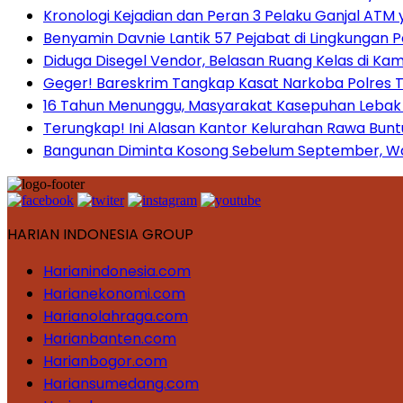
Kronologi Kejadian dan Peran 3 Pelaku Ganjal ATM 
Benyamin Davnie Lantik 57 Pejabat di Lingkungan 
Diduga Disegel Vendor, Belasan Ruang Kelas di Ka
Geger! Bareskrim Tangkap Kasat Narkoba Polres
16 Tahun Menunggu, Masyarakat Kasepuhan Lebak T
Terungkap! Ini Alasan Kantor Kelurahan Rawa Bunt
Bangunan Diminta Kosong Sebelum September, War
HARIAN INDONESIA GROUP
Harianindonesia.com
Harianekonomi.com
Harianolahraga.com
Harianbanten.com
Harianbogor.com
Hariansumedang.com