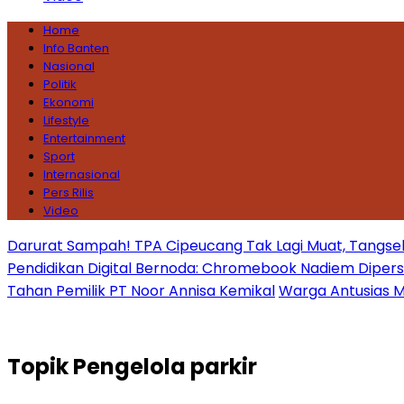
Home
Info Banten
Nasional
Politik
Ekonomi
Lifestyle
Entertainment
Sport
Internasional
Pers Rilis
Video
Darurat Sampah! TPA Cipeucang Tak Lagi Muat, Tangsel
Pendidikan Digital Bernoda: Chromebook Nadiem Dipersoal
Tahan Pemilik PT Noor Annisa Kemikal
Warga Antusias Ma
Topik
Pengelola parkir