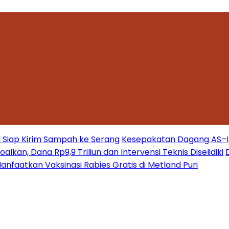
 Siap Kirim Sampah ke Serang
Kesepakatan Dagang AS–Ind
kan, Dana Rp9,9 Triliun dan Intervensi Teknis Diselidiki
nfaatkan Vaksinasi Rabies Gratis di Metland Puri