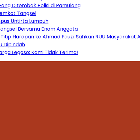
yang Ditembak Polisi di Pamulang
Pemkot Tangsel
mpus Untirta Lumpuh
 Tangsel Bersama Enam Anggota
itip Harapan ke Ahmad Fauzi: Sahkan RUU Masyarakat A
u Dipindah
ga Legoso: Kami Tidak Terima!