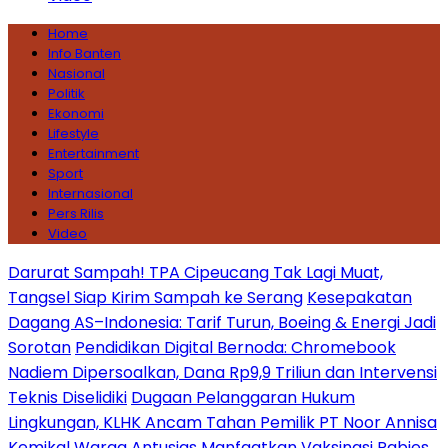
Home
Info Banten
Nasional
Politik
Ekonomi
Lifestyle
Entertainment
Sport
Internasional
Pers Rilis
Video
Darurat Sampah! TPA Cipeucang Tak Lagi Muat,
Tangsel Siap Kirim Sampah ke Serang
Kesepakatan
Dagang AS–Indonesia: Tarif Turun, Boeing & Energi Jadi
Sorotan
Pendidikan Digital Bernoda: Chromebook
Nadiem Dipersoalkan, Dana Rp9,9 Triliun dan Intervensi
Teknis Diselidiki
Dugaan Pelanggaran Hukum
Lingkungan, KLHK Ancam Tahan Pemilik PT Noor Annisa
Kemikal
Warga Antusias Manfaatkan Vaksinasi Rabies