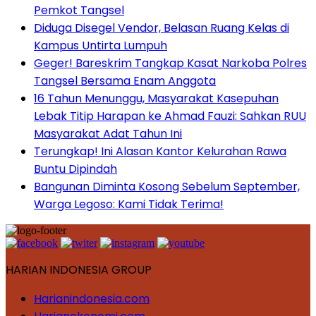
Pemkot Tangsel
Diduga Disegel Vendor, Belasan Ruang Kelas di
Kampus Untirta Lumpuh
Geger! Bareskrim Tangkap Kasat Narkoba Polres
Tangsel Bersama Enam Anggota
16 Tahun Menunggu, Masyarakat Kasepuhan
Lebak Titip Harapan ke Ahmad Fauzi: Sahkan RUU
Masyarakat Adat Tahun Ini
Terungkap! Ini Alasan Kantor Kelurahan Rawa
Buntu Dipindah
Bangunan Diminta Kosong Sebelum September,
Warga Legoso: Kami Tidak Terima!
HARIAN INDONESIA GROUP
Harianindonesia.com