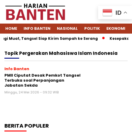
ID
HOME
INFO BANTEN
NASIONAL
POLITIK
EKONOMI
gi Muat, Tangsel Siap Kirim Sampah ke Serang
Kesepakatan
Topik
Pergerakan Mahasiswa Islam Indonesia
Info Banten
PMII Ciputat Desak Pemkot Tangsel
Terbuka soal Perpanjangan
Jabatan Sekda
Minggu, 24 Mei 2026 - 09:32 WIB
BERITA POPULER